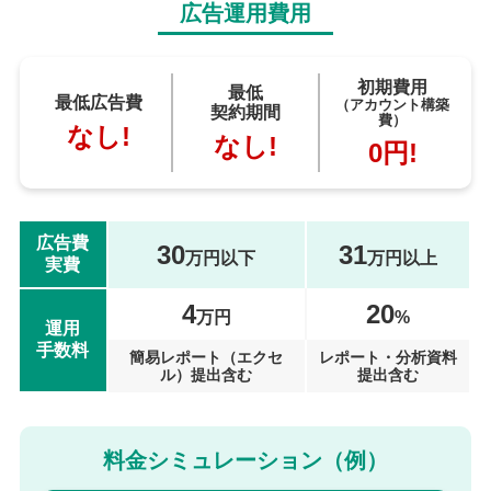
広告運用費用
初期費用
最低
最低広告費
（アカウント構築
契約期間
費）
なし!
なし!
0円!
広告費
30
31
万円以下
万円以上
実費
4
20
万円
%
運用
手数料
簡易レポート（エクセ
レポート・分析資料
ル）提出含む
提出含む
料金シミュレーション（例）