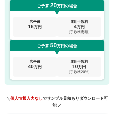
20
ご予算
万円の場合
広告費
運用手数料
16
4
万円
万円
（手数料定額）
50
ご予算
万円の場合
広告費
運用手数料
40
10
万円
万円
（手数料20%）
＼
個人情報入力なし
でサンプル見積もりダウンロード可
能 ／